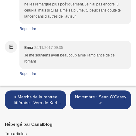
ne les remarque plus poétiquement. Je n'ai pas encore lu
celui-là, mais si tu as aimé sa plume, tu peux sans doute te
lancer dans d'autres de l'auteur
Répondre
E
Enna
25/11/2017 09:35
Je me souviens avoir beaucoup aimé l'ambiance de ce
roman!
Répondre
< Matchs de la rentrée
Novembre : Sean O'Casey
littéraire : Vera de Karl
>
Geary #MRL17
Hébergé par Canalblog
Top articles