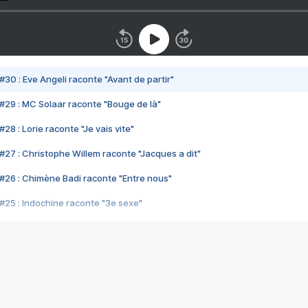
#30 : Eve Angeli raconte "Avant de partir"
#29 : MC Solaar raconte "Bouge de là"
28 : Lorie raconte "Je vais vite"
#27 : Christophe Willem raconte "Jacques a dit"
#26 : Chimène Badi raconte "Entre nous"
#25 : Indochine raconte "3e sexe"
#24 : Zaho raconte "C'est chelou"
#23 : Patrick Bruel raconte "Au café des délices"
#22 : Kyo raconte "Le chemin"
#21 : Nolwenn Leroy raconte "Cassé"