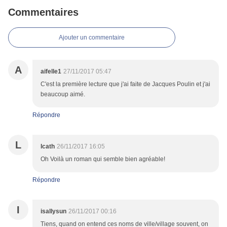
Commentaires
Ajouter un commentaire
A
aifelle1
27/11/2017 05:47
C'est la première lecture que j'ai faite de Jacques Poulin et j'ai
beaucoup aimé.
Répondre
L
lcath
26/11/2017 16:05
Oh Voilà un roman qui semble bien agréable!
Répondre
I
isallysun
26/11/2017 00:16
Tiens, quand on entend ces noms de ville/village souvent, on