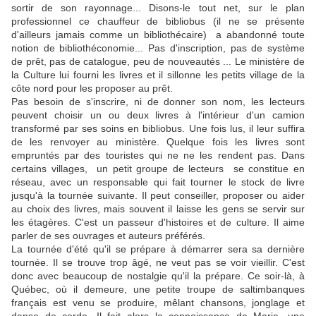
sortir de son rayonnage... Disons-le tout net, sur le plan
professionnel ce chauffeur de bibliobus (il ne se présente
d'ailleurs jamais comme un bibliothécaire) a abandonné toute
notion de bibliothéconomie... Pas d'inscription, pas de système
de prêt, pas de catalogue, peu de nouveautés ... Le ministère de
la Culture lui fourni les livres et il sillonne les petits village de la
côte nord pour les proposer au prêt.
Pas besoin de s'inscrire, ni de donner son nom, les lecteurs
peuvent choisir un ou deux livres à l'intérieur d'un camion
transformé par ses soins en bibliobus. Une fois lus, il leur suffira
de les renvoyer au ministère. Quelque fois les livres sont
empruntés par des touristes qui ne ne les rendent pas. Dans
certains villages, un petit groupe de lecteurs se constitue en
réseau, avec un responsable qui fait tourner le stock de livre
jusqu'à la tournée suivante. Il peut conseiller, proposer ou aider
au choix des livres, mais souvent il laisse les gens se servir sur
les étagères. C'est un passeur d'histoires et de culture. Il aime
parler de ses ouvrages et auteurs préférés.
La tournée d'été qu'il se prépare à démarrer sera sa dernière
tournée. Il se trouve trop âgé, ne veut pas se voir vieillir. C'est
donc avec beaucoup de nostalgie qu'il la prépare. Ce soir-là, à
Québec, où il demeure, une petite troupe de saltimbanques
français est venu se produire, mêlant chansons, jonglage et